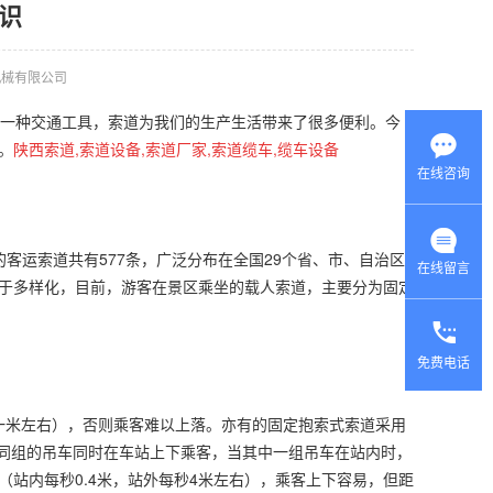
识
机械有限公司
一种交通工具，索道为我们的生产生活带来了很多便利。今
。
陕西索道,索道设备,索道厂家,索道缆车,缆车设备
在线咨询
客运索道共有577条，广泛分布在全国29个省、市、自治区
在线留言
于多样化，目前，游客在景区乘坐的载人索道，主要分为固定
免费电话
一米左右），否则乘客难以上落。亦有的固定抱索式索道采用
。同组的吊车同时在车站上下乘客，当其中一组吊车在站内时，
站内每秒0.4米，站外每秒4米左右），乘客上下容易，但距