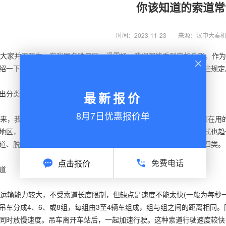
你该知道的索道常
时间：2023-11-23
来源：汉中大秦
家并不陌生。在我国名胜景区、滑雪场，我们都能看到它的身影。作为
绍一下索道的相关知识以及了解一下乘坐
客运索道
需要注意遵循哪些规定
出分类
最新报价
8月7日优惠报价单
，我国的客运索道进入快速发展阶段。截止到2014年12月，我国在用的
地区，主要应用于旅游景区、滑雪场及公共交通运输领域。索道型式也趋
道、脱挂抱索器客运索道、往复式客运索道和地面客运缆车索道这四类。
免费电话
点击报价
道
输能力较大，不受索道长度限制，但缺点是速度不能太快(一般为每秒
吊车分成4、6、或8组，每组由3至4辆车组成，组与组之间的距离相同
同时放慢速度。吊车离开车站后，一起加速行驶。这种索道行驶速度较快（