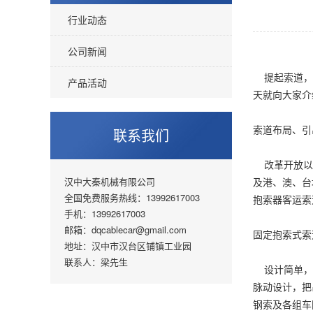
行业动态
公司新闻
提起索道，大
产品活动
天就向大家介
索道布局、引
联系我们
改革开放以来
汉中大秦机械有限公司
及港、澳、台
全国免费服务热线：13992617003
抱索器客运索
手机：13992617003
邮箱：dqcablecar@gmail.com
固定抱索式索
地址：汉中市汉台区铺镇工业园
联系人：梁先生
设计简单，运
脉动设计，把
钢索及各组车