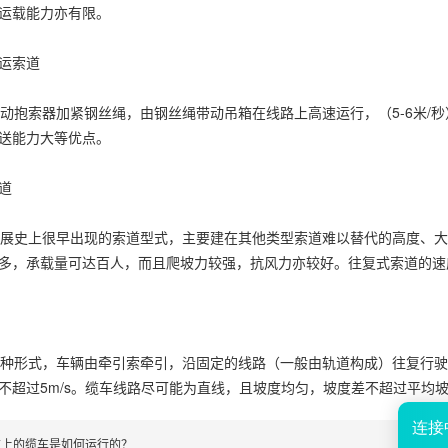
运载能力亦有限。
运索道
抱索器加紧钢丝绳，由钢丝绳带动吊箱在线路上高速运行，（5-6米/
送能力大等优点。
道
史上很早出现的索道型式，主要建在其他类型索道难以替代的高度、大
多，承载量可达百人，而且爬坡力较强，抗风力亦较好。往复式索道的速
形式，车辆由牵引索牵引，沿固定的线路（一般由轨道构成）往复行驶
不超过5m/s。缆车线路尽可能为直线，且坡度均匀，坡度差不超过平均坡
道上的缆车是如何运行的？