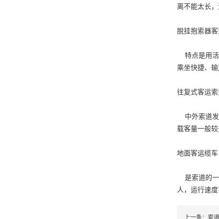
离不能太长，
脱挂抱索器客
特点是用活动
乘坐快捷、输
往复式客运索
中外索道发展
载客量一般较
地面客运缆车
是索道的一种
人，运行速度
上一条：
索